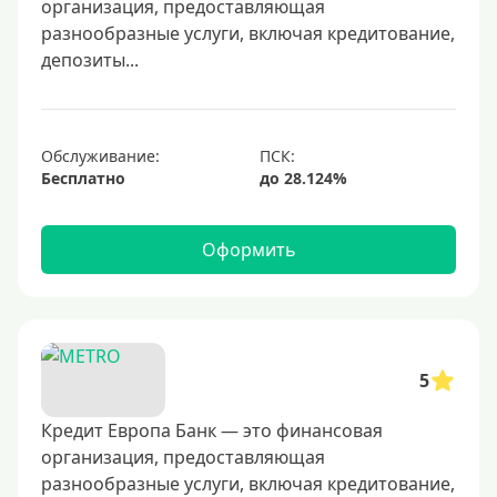
организация, предоставляющая
50000 руб
разнообразные услуги, включая кредитование,
60000 руб
депозиты...
70000 руб
80000 руб
100000 руб
Обслуживание:
Бесплатно
150000 руб
200000 руб
Оформить
250000 руб
300000 руб
350000 руб
400000 руб
5
500000 руб
Кредит Европа Банк — это финансовая
600000 руб
организация, предоставляющая
700000 руб
разнообразные услуги, включая кредитование,