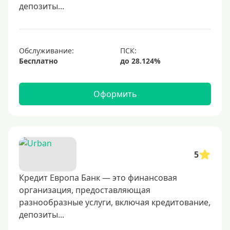
1000000 руб
депозиты...
С небольшим лимитом
С большим лимитом
Обслуживание:
Безлимитные
Бесплатно
Тип карты
Оформить
Mastercard
Visa
Visa Classic
5
UnionPay
Мир
Кредит Европа Банк — это финансовая
Премиум
организация, предоставляющая
разнообразные услуги, включая кредитование,
Platinum
депозиты...
Золотые