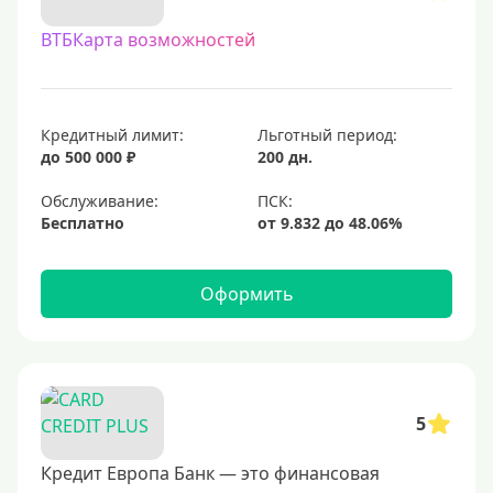
С овердрафтом
ВТБКарта возможностей
С процентом на остаток
С низким процентом
Без процентов
Кредитный лимит:
Льготный период:
Доступные
до 500 000 ₽
200 дн.
Обслуживание:
Сумма (рублей)
Бесплатно
5000 руб
10000 руб
Оформить
15000 руб
20000 руб
25000 руб
5
30000 руб
40000 руб
Кредит Европа Банк — это финансовая