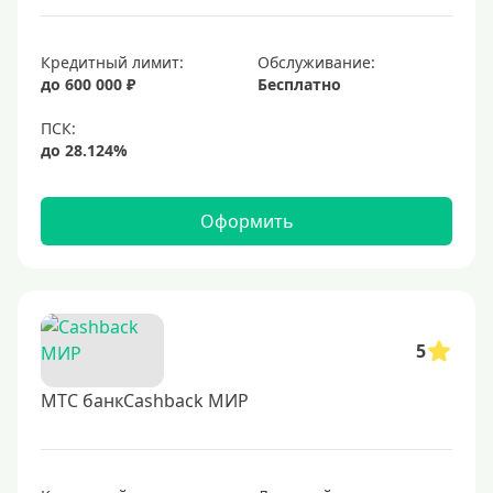
Черные
Виртуальные
Кредитный лимит:
Обслуживание:
до 600 000 ₽
Бесплатно
Тип бонусов
С бонусами
С кэшбеком
Оформить
С кэшбэком на АЗС
С милями
Цель
5
Для игр
МТС банкCashback МИР
Для покупок
Для путешествий