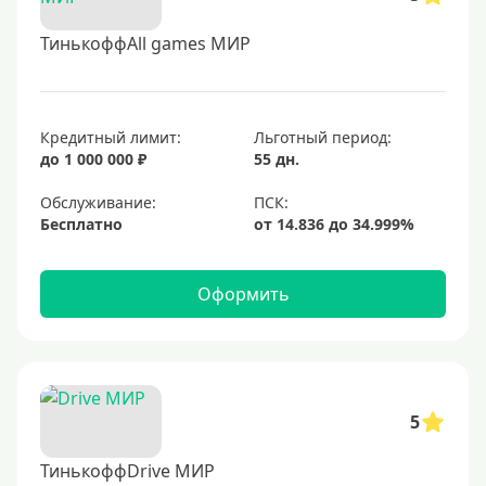
ТинькоффAll games МИР
Кредитный лимит:
Льготный период:
до 1 000 000 ₽
55 дн.
Обслуживание:
Бесплатно
Оформить
5
ТинькоффDrive МИР