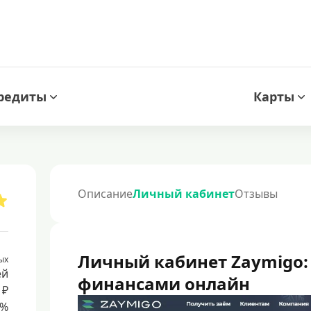
редиты
Карты
Описание
Личный кабинет
Отзывы
Личный кабинет Zaymigo:
ых
ей
финансами онлайн
 ₽
8%