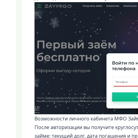
Возможности личного кабинета МФО Зай
После авторизации вы получите круглос
займе: текущий долг, дата погашения и п