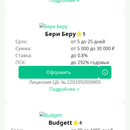
Подробнее
Возраст
С 17 лет
С 18 лет
Бери Беру
5
С 19 лет
Срок:
от 5 до 25 дней
С 20 лет
Сумма:
от 5 000 до 30 000 ₽
Ставка:
до 0.8%
С 21 года
С 22 лет
Оформить
С 23 лет
Лицензия ЦБ: № 2203392009805
С 25 лет
Подробнее
Категории заемщиков
Несовершеннолетним
Budgett
4
Студентам