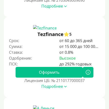
Лицензия ЦБ: № 2103045009690
Подробнее
3 дня
5 дней
На неделю
10 дней
Tezfinance
5
2 недели
Срок:
от 60 до 365 дней
15 дней
Сумма:
от 15 000 до 100 000 ₽
Ставка:
от 0.8%
20 дней
Одобрение:
Высокое
21 день
На месяц
Оформить
30 дней без процентов
Лицензия ЦБ: № 2110177000037
2 месяца
Подробнее
60 дней
3 месяца
90 дней