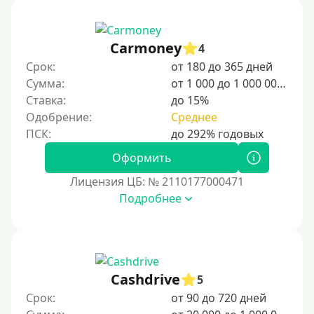
ознакомиться с культурными нормами, языковыми
особенностями и системой здравоохранения страны.
Carmoney
4
Для граждан Узбекистана, проживающих за рубежом
Срок:
от 180 до 365 дней
Для граждан СНГ
Сумма:
от 1 000 до 1 000 000 ₽
Ставка:
до 15%
Сумма (рублей)
Одобрение:
Среднее
100 руб
Оформить
200 руб
Лицензия ЦБ: № 2110177000471
300 руб
Подробнее
400 руб
500 руб
1000 руб
1500 руб
Cashdrive
5
Срок:
от 90 до 720 дней
2000 руб