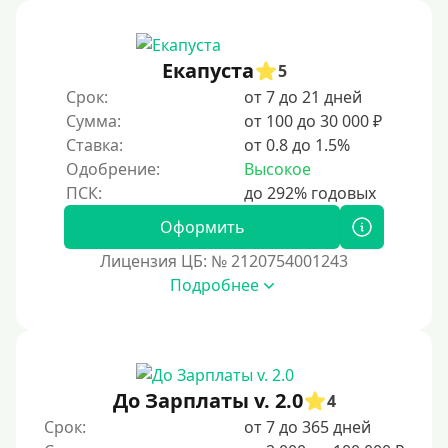
Под ПТС мотоцикла
Под ПТС спецтехники
Екапуста
Под ПТС грузового автомобиля
5
Срок:
от 7 до 21 дней
Авто без ПТС
Сумма:
от 100 до 30 000 ₽
Ставка:
от 0.8 до 1.5%
Цель
Одобрение:
Высокое
На Новый Год
Оформить
Чтобы улучшить кредитную историю, важно
своевременно погашать текущие долги, избегать
Лицензия ЦБ: № 2120754001243
просрочек и регулярно проверять кредитный отчет.
Подробнее
Также можно воспользоваться услугами финансовых
организаций, предлагающих программы
восстановления кредитного рейтинга.
На погашение прочих кредитных обязательств
До Зарплаты v. 2.0
До зарплаты
4
Срок:
от 7 до 365 дней
Для ИП