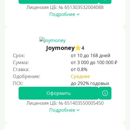
Без подтверждения дохода
Лицензия ЦБ: № 651303532004088
Подробнее
Без справок и поручителей
Без посредников
Процент
Joymoney
4
Под 1 %
Срок:
от 10 до 168 дней
С пролонгацией (продлением)
Сумма:
от 3 000 до 100 000 ₽
Ставка:
от 0.8%
Под высокий процент
Одобрение:
Среднее
Без комиссии
В рассрочку
Оформить
С ежемесячным платежом
Лицензия ЦБ: № 651403550005450
Бесплатно
Подробнее
Под низкий процент
Без процентов