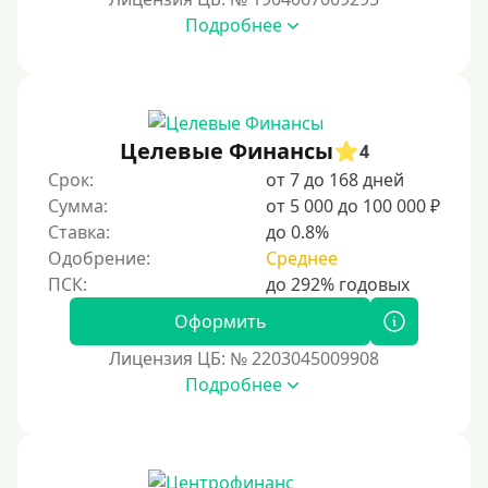
30000 руб на год
Подробнее
35000 руб
40000 руб
50000 руб
Целевые Финансы
60000 руб
4
Срок:
от 7 до 168 дней
70000 руб
Сумма:
от 5 000 до 100 000 ₽
80000 руб
Ставка:
до 0.8%
90000 руб
Одобрение:
Среднее
100000 руб
Оформить
150000 руб
Лицензия ЦБ: № 2203045009908
200000 руб
Подробнее
250000 руб
300000 руб
500000 руб