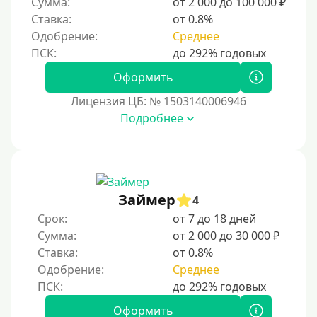
Сумма:
от 2 000 до 100 000 ₽
Для бизнеса
Ставка:
от 0.8%
Одобрение:
Среднее
Документы
Оформить
Без документов
Лицензия ЦБ: № 1503140006946
По ИНН
Подробнее
По загранпаспорту
По военному билету
По водительскому удостоверению
По СНИЛСу
Займер
4
Без СНИЛСа
Срок:
от 7 до 18 дней
Сумма:
от 2 000 до 30 000 ₽
По паспорту
Ставка:
от 0.8%
Без паспорта
Одобрение:
Среднее
По фото
Без фото
Оформить