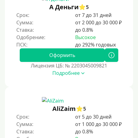
А Деньги
5
100 дней
Срок:
от 7 до 31 дней
4 месяца
Сумма:
от 2 000 до 30 000 ₽
5 месяцев
Ставка:
до 0.8%
Одобрение:
Высокое
На полгода
180 дней
Оформить
10 месяцев
Лицензия ЦБ: № 2203045009821
Год
Подробнее
365 дней
2 года
3 года
AliZaim
4 года
5
Срок:
от 5 до 30 дней
5 лет
Сумма:
от 1 000 до 30 000 ₽
Краткосрочные
Ставка:
до 0.8%
Долгосрочные