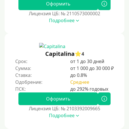
Даже бомжам
Оформить
Не указывая место трудоустройства
Лицензия ЦБ: № 2110573000002
Подробнее
Для иностранных граждан
Для иностранных граждан, находящихся на
территории Украины
Для граждан других стран, проживающих в
Казахстане
Capitalina
4
Для граждан Кыргызстана, проживающих за
Срок:
от 1 до 30 дней
рубежом
Сумма:
от 1 000 до 30 000 ₽
Ставка:
до 0.8%
Для граждан Таджикистана, находящихся за рубежом
Одобрение:
Среднее
Для граждан Беларуси, проживающих за рубежом
Для иностранных граждан, проживающих в
Оформить
Армении, важно знать особенности местного
законодательства, условия получения виз и
Лицензия ЦБ: № 2103392009665
разрешений на работу. Армения предлагает
Подробнее
гостеприимную среду для иностранцев, включая
возможности для бизнеса, учебы и туризма. Для
комфортного пребывания рекомендуется