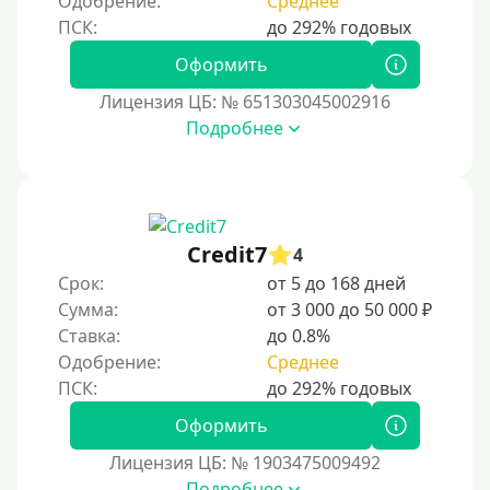
Одобрение:
Среднее
ы зависит от целей использования, предпочт
Сбербанк
ений и финансовых возможностей.
Моментум (Momentum)
Оформить
С помощью системы Контакт (Contact)
Лицензия ЦБ: № 651303045002916
Золотая Корона
Подробнее
С использованием сервиса мгновенных переводов
СБП
Способы получения
Credit7
4
Срок:
от 5 до 168 дней
Без активации сервиса
Сумма:
от 3 000 до 50 000 ₽
Без участия банков
Ставка:
до 0.8%
На сберкнижку
Одобрение:
Среднее
На дом срочно
Оформить
Не выходя из дома
Без посещения офиса
Лицензия ЦБ: № 1903475009492
Подробнее