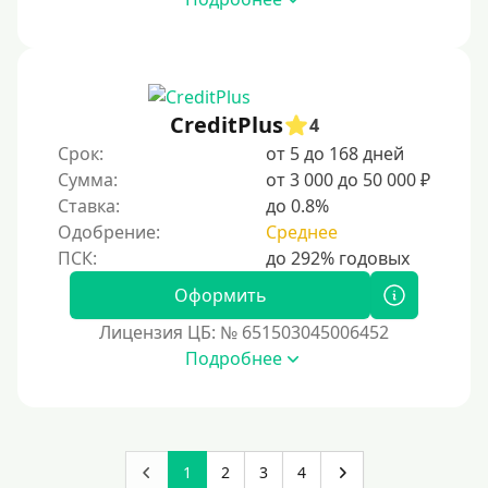
В офисе
В ломбарде
Роботы займов
Перевод средств на карту через Telegram
CreditPlus
4
Бесплатное использование без списания средств с
Срок:
от 5 до 168 дней
карты
Сумма:
от 3 000 до 50 000 ₽
Денежным переводом
Ставка:
до 0.8%
Одобрение:
Среднее
По СМС
На электронный кошелек
Оформить
На Юмани (ЮMoney)
Лицензия ЦБ: № 651503045006452
На Яндекс Деньги
Подробнее
Без привязки карты
Кошелек Киви (Qiwi)
Пополнение Киви-кошелька без СНИЛС
1
2
3
4
На Qiwi-кошельке есть просроченные платежи.