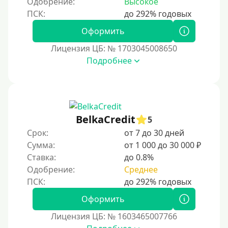
Одобрение:
Высокое
Принятие решения
Оформить
Лицензия ЦБ: № 1703045008650
За 1 минуту
Подробнее
За 2 минуты
За 3 минуты
За 5 минут
За 10 минут
BelkaCredit
5
За 15 минут
Срок:
от 7 до 30 дней
Сумма:
от 1 000 до 30 000 ₽
За час
Ставка:
до 0.8%
Срочные
Одобрение:
Среднее
Моментальные онлайн
Экспресс
Оформить
В день обращения
Лицензия ЦБ: № 1603465007766