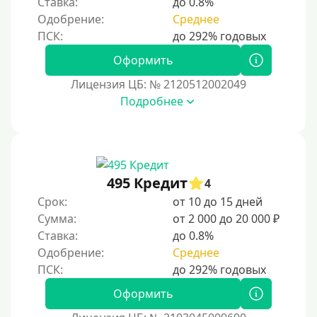
Ставка:
до 0.8%
Без номера телефона
Одобрение:
Среднее
На телефон
Оформить
Бесплатно и без обязательств
Лицензия ЦБ: № 2120512002049
Без звонков и проверок
Подробнее
Онлайн круглосуточно
Ночью
На карту круглосуточно
24/7
495 Кредит
4
Деньги в долг
Срок:
от 10 до 15 дней
Сумма:
от 2 000 до 20 000 ₽
В долг на карту
Ставка:
до 0.8%
Одобрение:
Среднее
Срок
1 день
Оформить
2 дня