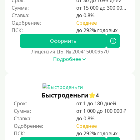
Срок:
от 30 до 1095 дней
Для мужчин
Сумма:
от 15 000 до 300 000 ₽
Женский займ
Ставка:
до 0.8%
Одобрение:
Среднее
Мамам в декрете
Без прописки
Оформить
Без регистрации
Лицензия ЦБ: № 2004150009570
С временной регистрацией
Подробнее
Банкротам
Без подтверждения личности
Пенсионерам
Пенсионерам до 70 лет
Быстроденьги
4
Пенсионерам до 75 лет
Срок:
от 1 до 180 дней
Сумма:
от 1 000 до 100 000 ₽
Пенсионерам до 80 лет
Ставка:
до 0.8%
Пенсионерам до 85 лет
Одобрение:
Среднее
Безработным