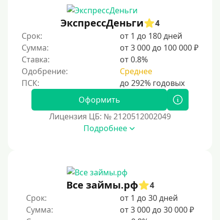
Первый кредит без переплаты
ЭкспрессДеньги
4
Без процентов на 30 дней
Срок:
от 1 до 180 дней
Под 0 %
Сумма:
от 3 000 до 100 000 ₽
Ставка:
от 0.8%
Условия
Одобрение:
Среднее
С опцией досрочного погашения
Оформить
Без страховок и комиссий
Лицензия ЦБ: № 2120512002049
Со страховкой
Подробнее
Повторный
Надежные
Без обмана
Все займы.рф
4
Без предоплат
Срок:
от 1 до 30 дней
Без электронной почты
Сумма:
от 3 000 до 30 000 ₽
С автоматическим одобрением