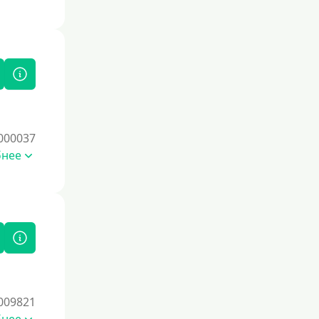
По СНИЛСу
Без СНИЛСа
По паспорту
Без паспорта
По фото
Без фото
000037
бнее
Без подтверждения дохода
Без справок и поручителей
Без посредников
Процент
Под 1 %
С пролонгацией (продлением)
009821
Под высокий процент