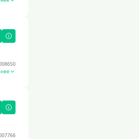
бнее
Без комиссии
В рассрочку
С ежемесячным платежом
Бесплатно
Под низкий процент
Без процентов
008650
Первый кредит без переплаты
бнее
Без процентов на 30 дней
Под 0 %
Условия
С опцией досрочного погашения
Без страховок и комиссий
007766