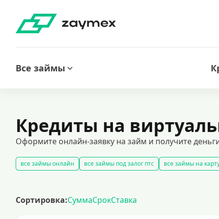
Все займы
К
Кредиты на виртуаль
Оформите онлайн-заявку на займ и получите деньги
все займы онлайн
все займы под залог птс
все займы на карт
кредиты и займы через портал госуслуги: удобное решение для гр
все займы наличными
все займы без отказа
беспроцентные з
Сортировка:
Сумма
Срок
Ставка
все займы ночью
все займы без комиссии
кредиты на карту з
рейтинг займов
условия оформления кредитов
рефинансиро