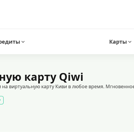
редиты
Карты
ную карту Qiwi
 на виртуальную карту Киви в любое время. Мгновенное
у
аждан. государственные и коммерческие финансовые услуги доступны онлай
аймы на выгодных условиях
срочные займы
быстрые займы
все з
а 15 минут
оформить срочный займ в россии
долгосрочные займы
вание займов
калькулятор займов