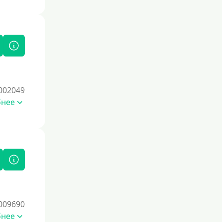
услугами финансовых организаций,
предлагающих программы
восстановления кредитного
рейтинга.
На погашение прочих кредитных
обязательств
До зарплаты
002049
Для ИП
бнее
Для бизнеса
Документы
Без документов
По ИНН
По загранпаспорту
009690
По военному билету
бнее
По водительскому удостоверению