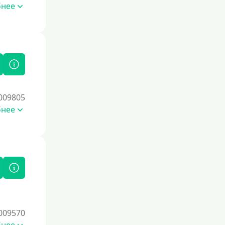
Со страховкой
бнее
Повторный
Надежные
Без обмана
Без предоплат
Без электронной почты
009805
С автоматическим одобрением
бнее
Без номера телефона
На телефон
Бесплатно и без обязательств
Без звонков и проверок
Онлайн круглосуточно
Ночью
На карту круглосуточно
009570