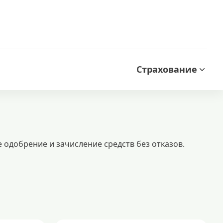
Страхование
 одобрение и зачисление средств без отказов.
н. оформление заявки, подбор выгодных предложений, проверка статуса —
аймы до зарплаты
новые займы
смс займ
все займы
популярные займы
лучшие займы
подобрать займ