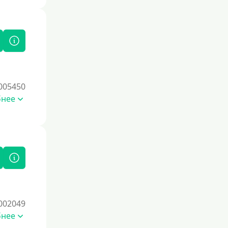
Под залог
Под залог недвижимости
Под ПТС по доверенности
Под ПТС мотоцикла
Под ПТС спецтехники
005450
Под ПТС грузового автомобиля
бнее
Авто без ПТС
Цель
На Новый Год
Чтобы улучшить кредитную историю,
важно своевременно погашать
текущие долги, избегать просрочек и
002049
регулярно проверять кредитный
бнее
отчет. Также можно воспользоваться