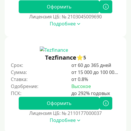
1 день
Оформить
2 дня
Лицензия ЦБ: № 2103045009690
Подробнее
3 дня
5 дней
На неделю
10 дней
Tezfinance
5
2 недели
Срок:
от 60 до 365 дней
15 дней
Сумма:
от 15 000 до 100 000 ₽
Ставка:
от 0.8%
20 дней
Одобрение:
Высокое
21 день
На месяц
Оформить
30 дней без процентов
Лицензия ЦБ: № 2110177000037
2 месяца
Подробнее
60 дней