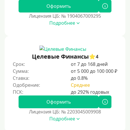
25000 руб
Оформить
30000 руб
Лицензия ЦБ: № 1904067009295
30000 руб на год
Подробнее
35000 руб
40000 руб
50000 руб
Целевые Финансы
60000 руб
4
Срок:
от 7 до 168 дней
70000 руб
Сумма:
от 5 000 до 100 000 ₽
80000 руб
Ставка:
до 0.8%
90000 руб
Одобрение:
Среднее
100000 руб
Оформить
150000 руб
Лицензия ЦБ: № 2203045009908
200000 руб
Подробнее
250000 руб