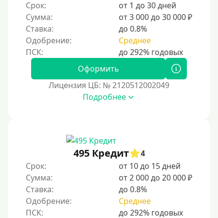
Срок:
от 1 до 30 дней
Без электронной почты
Сумма:
от 3 000 до 30 000 ₽
С автоматическим одобрением
Ставка:
до 0.8%
Без номера телефона
Одобрение:
Среднее
На телефон
Оформить
Бесплатно и без обязательств
Лицензия ЦБ: № 2120512002049
Без звонков и проверок
Подробнее
Онлайн круглосуточно
Ночью
На карту круглосуточно
24/7
495 Кредит
4
Деньги в долг
Срок:
от 10 до 15 дней
Сумма:
от 2 000 до 20 000 ₽
В долг на карту
Ставка:
до 0.8%
Одобрение:
Среднее
Срок