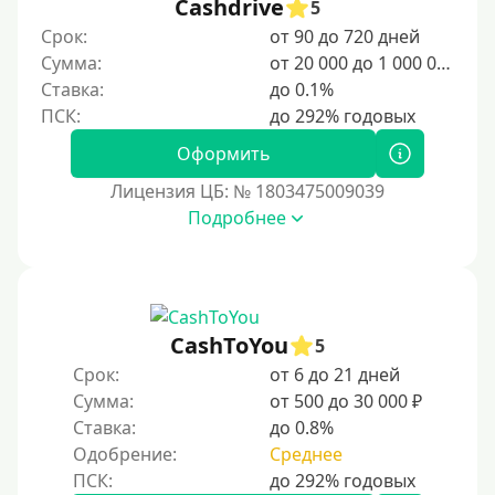
1500 руб
Cashdrive
5
Срок:
от 90 до 720 дней
2000 руб
Сумма:
от 20 000 до 1 000 000 ₽
2500 руб
Ставка:
до 0.1%
3000 руб
4000 руб
Оформить
5000 руб
Лицензия ЦБ: № 1803475009039
6000 руб
Подробнее
7000 руб
8000 руб
9000 руб
CashToYou
5
10000 руб
Срок:
от 6 до 21 дней
12000 руб
Сумма:
от 500 до 30 000 ₽
15000 руб
Ставка:
до 0.8%
Одобрение:
Среднее
20000 руб