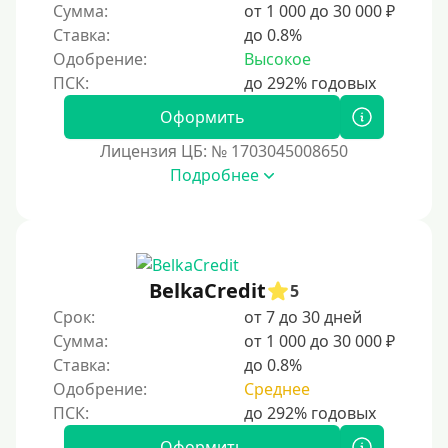
Сумма:
от 1 000 до 30 000 ₽
Краткосрочные
Ставка:
до 0.8%
Долгосрочные
Одобрение:
Высокое
Принятие решения
Оформить
Лицензия ЦБ: № 1703045008650
За 1 минуту
Подробнее
За 2 минуты
За 3 минуты
За 5 минут
За 10 минут
BelkaCredit
5
За 15 минут
Срок:
от 7 до 30 дней
Сумма:
от 1 000 до 30 000 ₽
За час
Ставка:
до 0.8%
Срочные
Одобрение:
Среднее
Моментальные онлайн
Экспресс
Оформить