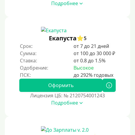
Подробнее
Под ПТС по доверенности
Под ПТС мотоцикла
Под ПТС спецтехники
Екапуста
Под ПТС грузового автомобиля
5
Срок:
от 7 до 21 дней
Авто без ПТС
Сумма:
от 100 до 30 000 ₽
Ставка:
от 0.8 до 1.5%
Цель
Одобрение:
Высокое
На Новый Год
Оформить
Чтобы улучшить кредитную историю, важно
своевременно погашать текущие долги, избегать
Лицензия ЦБ: № 2120754001243
просрочек и регулярно проверять кредитный отчет.
Подробнее
Также можно воспользоваться услугами финансовых
организаций, предлагающих программы
восстановления кредитного рейтинга.
На погашение прочих кредитных обязательств