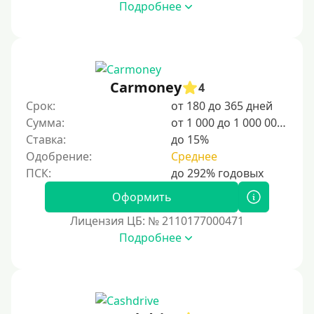
Подробнее
гостеприимную среду для иностранцев, включая
возможности для бизнеса, учебы и туризма. Для
комфортного пребывания рекомендуется
ознакомиться с культурными нормами, языковыми
особенностями и системой здравоохранения страны.
Carmoney
4
Для граждан Узбекистана, проживающих за рубежом
Срок:
от 180 до 365 дней
Для граждан СНГ
Сумма:
от 1 000 до 1 000 000 ₽
Ставка:
до 15%
Сумма (рублей)
Одобрение:
Среднее
100 руб
Оформить
200 руб
Лицензия ЦБ: № 2110177000471
300 руб
Подробнее
400 руб
500 руб
1000 руб