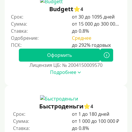
Несовершеннолетним
Budgett
4
Студентам
Срок:
от 30 до 1095 дней
Для мужчин
Сумма:
от 15 000 до 300 000 ₽
Женский займ
Ставка:
до 0.8%
Одобрение:
Среднее
Мамам в декрете
Без прописки
Оформить
Без регистрации
Лицензия ЦБ: № 2004150009570
С временной регистрацией
Подробнее
Банкротам
Без подтверждения личности
Пенсионерам
Пенсионерам до 70 лет
Быстроденьги
4
Пенсионерам до 75 лет
Срок:
от 1 до 180 дней
Сумма:
от 1 000 до 100 000 ₽
Пенсионерам до 80 лет
Ставка:
до 0.8%