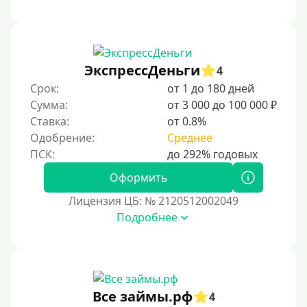
Под низкий процент
Без процентов
Первый кредит без переплаты
ЭкспрессДеньги
4
Без процентов на 30 дней
Срок:
от 1 до 180 дней
Под 0 %
Сумма:
от 3 000 до 100 000 ₽
Ставка:
от 0.8%
Условия
Одобрение:
Среднее
С опцией досрочного погашения
Оформить
Без страховок и комиссий
Лицензия ЦБ: № 2120512002049
Со страховкой
Подробнее
Повторный
Надежные
Без обмана
Все займы.рф
4
Без предоплат