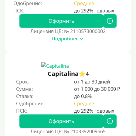
Пенсионерам до 85 лет
Одобрение:
Среднее
Безработным
Даже бомжам
Оформить
Не указывая место трудоустройства
Лицензия ЦБ: № 2110573000002
Подробнее
Для иностранных граждан
Для иностранных граждан, находящихся на
территории Украины
Для граждан других стран, проживающих в
Казахстане
Capitalina
4
Для граждан Кыргызстана, проживающих за
Срок:
от 1 до 30 дней
рубежом
Сумма:
от 1 000 до 30 000 ₽
Ставка:
до 0.8%
Для граждан Таджикистана, находящихся за рубежом
Одобрение:
Среднее
Для граждан Беларуси, проживающих за рубежом
Для иностранных граждан, проживающих в
Оформить
Армении, важно знать особенности местного
законодательства, условия получения виз и
Лицензия ЦБ: № 2103392009665
разрешений на работу. Армения предлагает