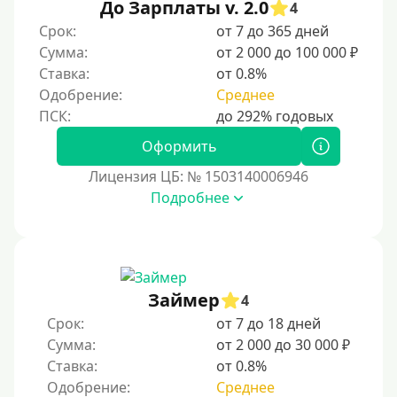
До Зарплаты v. 2.0
До зарплаты
4
Срок:
от 7 до 365 дней
Для ИП
Сумма:
от 2 000 до 100 000 ₽
Для бизнеса
Ставка:
от 0.8%
Одобрение:
Среднее
Документы
Оформить
Без документов
Лицензия ЦБ: № 1503140006946
По ИНН
Подробнее
По загранпаспорту
По военному билету
По водительскому удостоверению
По СНИЛСу
Займер
4
Без СНИЛСа
Срок:
от 7 до 18 дней
Сумма:
от 2 000 до 30 000 ₽
По паспорту
Ставка:
от 0.8%
Без паспорта
Одобрение:
Среднее