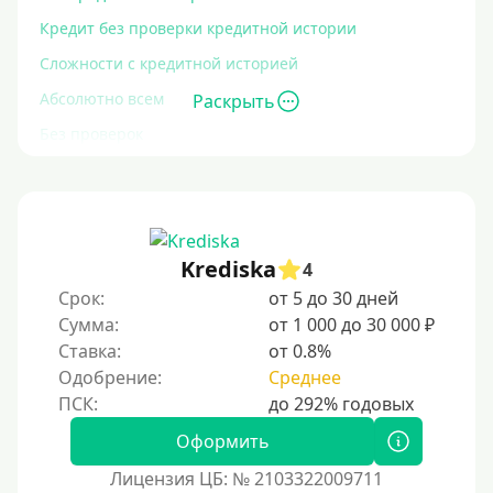
Кредит без проверки кредитной истории
Сложности с кредитной историей
Абсолютно всем
Раскрыть
Без проверок
Со 100% одобрением
Без отказа
На карту без отказа
Krediska
4
С просрочками
Срок:
от 5 до 30 дней
Сумма:
от 1 000 до 30 000 ₽
Залог
Ставка:
от 0.8%
Одобрение:
Среднее
Под залог ПТС
Без залога
Оформить
Под залог
Лицензия ЦБ: № 2103322009711
Под залог недвижимости