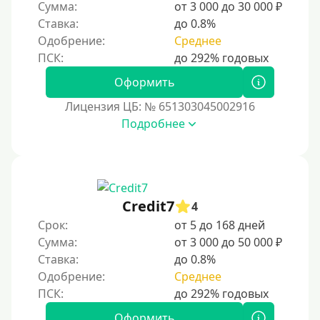
Маэстро
Сумма:
от 3 000 до 30 000 ₽
дают доступ к онлайн-банкингу, кэшбэку и бон
Ставка:
до 0.8%
Мир
усным программам. Выбор подходящей карт
Одобрение:
Среднее
ы зависит от целей использования, предпочт
Сбербанк
ений и финансовых возможностей.
Моментум (Momentum)
Оформить
С помощью системы Контакт (Contact)
Лицензия ЦБ: № 651303045002916
Золотая Корона
Подробнее
С использованием сервиса мгновенных переводов
СБП
Способы получения
Credit7
4
Срок:
от 5 до 168 дней
Без активации сервиса
Сумма:
от 3 000 до 50 000 ₽
Без участия банков
Ставка:
до 0.8%
На сберкнижку
Одобрение:
Среднее
На дом срочно
Оформить
Не выходя из дома