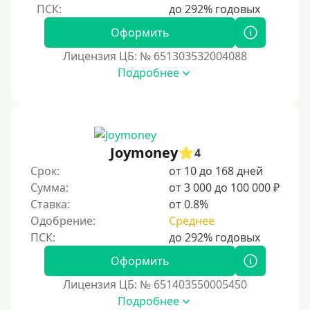
По фото
Без фото
Оформить
Без подтверждения дохода
Лицензия ЦБ: № 651303532004088
Подробнее
Без справок и поручителей
Без посредников
Процент
Joymoney
4
Под 1 %
Срок:
от 10 до 168 дней
С пролонгацией (продлением)
Сумма:
от 3 000 до 100 000 ₽
Ставка:
от 0.8%
Под высокий процент
Одобрение:
Среднее
Без комиссии
В рассрочку
Оформить
С ежемесячным платежом
Лицензия ЦБ: № 651403550005450
Бесплатно
Подробнее