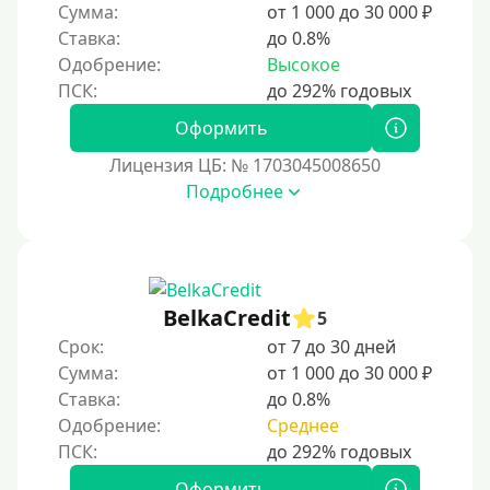
Сумма:
от 1 000 до 30 000 ₽
Краткосрочные
Ставка:
до 0.8%
Долгосрочные
Одобрение:
Высокое
Принятие решения
Оформить
Лицензия ЦБ: № 1703045008650
За 1 минуту
Подробнее
За 2 минуты
За 3 минуты
За 5 минут
За 10 минут
BelkaCredit
5
За 15 минут
Срок:
от 7 до 30 дней
Сумма:
от 1 000 до 30 000 ₽
За час
Ставка:
до 0.8%
Срочные
Одобрение:
Среднее
Моментальные онлайн
Экспресс
Оформить