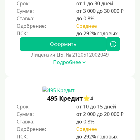
Срок:
от 1 до 30 дней
Без электронной почты
Сумма:
от 3 000 до 30 000 ₽
С автоматическим одобрением
Ставка:
до 0.8%
Без номера телефона
Одобрение:
Среднее
На телефон
Оформить
Бесплатно и без обязательств
Лицензия ЦБ: № 2120512002049
Без звонков и проверок
Подробнее
Онлайн круглосуточно
Ночью
На карту круглосуточно
24/7
495 Кредит
4
Деньги в долг
Срок:
от 10 до 15 дней
Сумма:
от 2 000 до 20 000 ₽
В долг на карту
Ставка:
до 0.8%
Одобрение:
Среднее
Срок