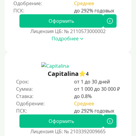
Пенсионерам до 85 лет
Одобрение:
Среднее
Безработным
Даже бомжам
Оформить
Не указывая место трудоустройства
Лицензия ЦБ: № 2110573000002
Подробнее
Для иностранных граждан
Для иностранных граждан, находящихся на
территории Украины
Для граждан других стран, проживающих в
Казахстане
Capitalina
4
Для граждан Кыргызстана, проживающих за
Срок:
от 1 до 30 дней
рубежом
Сумма:
от 1 000 до 30 000 ₽
Ставка:
до 0.8%
Для граждан Таджикистана, находящихся за рубежом
Одобрение:
Среднее
Для граждан Беларуси, проживающих за рубежом
Для иностранных граждан, проживающих в
Оформить
Армении, важно знать особенности местного
законодательства, условия получения виз и
Лицензия ЦБ: № 2103392009665
разрешений на работу. Армения предлагает