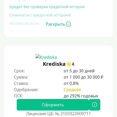
Кредит без проверки кредитной истории
Сложности с кредитной историей
Абсолютно всем
Раскрыть
Без проверок
Со 100% одобрением
Без отказа
На карту без отказа
Krediska
4
С просрочками
Срок:
от 5 до 30 дней
Сумма:
от 1 000 до 30 000 ₽
Залог
Ставка:
от 0.8%
Одобрение:
Среднее
Под залог ПТС
Без залога
Оформить
Под залог
Лицензия ЦБ: № 2103322009711
Под залог недвижимости