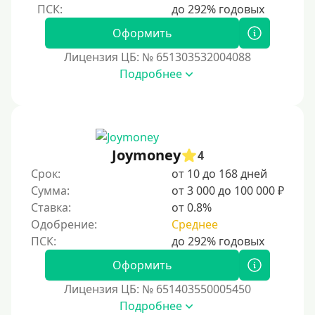
По фото
Без фото
Оформить
Без подтверждения дохода
Лицензия ЦБ: № 651303532004088
Подробнее
Без справок и поручителей
Без посредников
Процент
Joymoney
4
Под 1 %
Срок:
от 10 до 168 дней
С пролонгацией (продлением)
Сумма:
от 3 000 до 100 000 ₽
Ставка:
от 0.8%
Под высокий процент
Одобрение:
Среднее
Без комиссии
В рассрочку
Оформить
С ежемесячным платежом
Лицензия ЦБ: № 651403550005450
Бесплатно
Подробнее