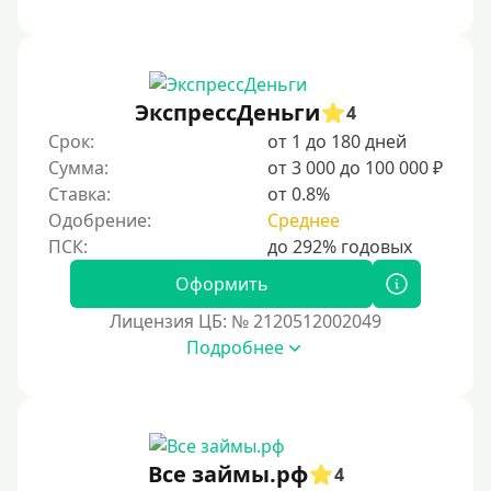
Под низкий процент
Без процентов
Первый кредит без переплаты
ЭкспрессДеньги
4
Без процентов на 30 дней
Срок:
от 1 до 180 дней
Под 0 %
Сумма:
от 3 000 до 100 000 ₽
Ставка:
от 0.8%
Условия
Одобрение:
Среднее
С опцией досрочного погашения
Оформить
Без страховок и комиссий
Лицензия ЦБ: № 2120512002049
Со страховкой
Подробнее
Повторный
Надежные
Без обмана
Все займы.рф
4
Без предоплат