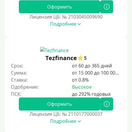
1 день
Оформить
2 дня
Лицензия ЦБ: № 2103045009690
Подробнее
3 дня
5 дней
На неделю
10 дней
Tezfinance
5
2 недели
Срок:
от 60 до 365 дней
15 дней
Сумма:
от 15 000 до 100 000 ₽
Ставка:
от 0.8%
20 дней
Одобрение:
Высокое
21 день
На месяц
Оформить
30 дней без процентов
Лицензия ЦБ: № 2110177000037
2 месяца
Подробнее
60 дней