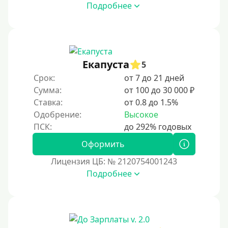
Подробнее
Под ПТС по доверенности
Под ПТС мотоцикла
Под ПТС спецтехники
Екапуста
Под ПТС грузового автомобиля
5
Срок:
от 7 до 21 дней
Авто без ПТС
Сумма:
от 100 до 30 000 ₽
Ставка:
от 0.8 до 1.5%
Цель
Одобрение:
Высокое
На Новый Год
Оформить
Чтобы улучшить кредитную историю, важно
своевременно погашать текущие долги, избегать
Лицензия ЦБ: № 2120754001243
просрочек и регулярно проверять кредитный отчет.
Подробнее
Также можно воспользоваться услугами финансовых
организаций, предлагающих программы
восстановления кредитного рейтинга.
На погашение прочих кредитных обязательств