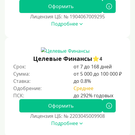
25000 руб
Оформить
30000 руб
Лицензия ЦБ: № 1904067009295
30000 руб на год
Подробнее
35000 руб
40000 руб
50000 руб
Целевые Финансы
60000 руб
4
Срок:
от 7 до 168 дней
70000 руб
Сумма:
от 5 000 до 100 000 ₽
80000 руб
Ставка:
до 0.8%
90000 руб
Одобрение:
Среднее
100000 руб
Оформить
150000 руб
Лицензия ЦБ: № 2203045009908
200000 руб
Подробнее
250000 руб