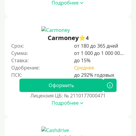
Подробнее
гостеприимную среду для иностранцев, включая
возможности для бизнеса, учебы и туризма. Для
комфортного пребывания рекомендуется
ознакомиться с культурными нормами, языковыми
особенностями и системой здравоохранения страны.
Carmoney
4
Для граждан Узбекистана, проживающих за рубежом
Срок:
от 180 до 365 дней
Для граждан СНГ
Сумма:
от 1 000 до 1 000 000 ₽
Ставка:
до 15%
Сумма (рублей)
Одобрение:
Среднее
100 руб
Оформить
200 руб
Лицензия ЦБ: № 2110177000471
300 руб
Подробнее
400 руб
500 руб
1000 руб