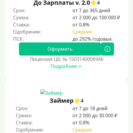
До Зарплаты v. 2.0
До зарплаты
4
Срок:
от 7 до 365 дней
Для ИП
Сумма:
от 2 000 до 100 000 ₽
Для бизнеса
Ставка:
от 0.8%
Одобрение:
Среднее
Документы
Оформить
Без документов
Лицензия ЦБ: № 1503140006946
По ИНН
Подробнее
По загранпаспорту
По военному билету
По водительскому удостоверению
По СНИЛСу
Займер
4
Без СНИЛСа
Срок:
от 7 до 18 дней
Сумма:
от 2 000 до 30 000 ₽
По паспорту
Ставка:
от 0.8%
Без паспорта
Одобрение:
Среднее