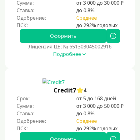
Маэстро
Сумма:
от 3 000 до 30 000 ₽
дают доступ к онлайн-банкингу, кэшбэку и бон
Ставка:
до 0.8%
Мир
усным программам. Выбор подходящей карт
Одобрение:
Среднее
ы зависит от целей использования, предпочт
Сбербанк
ений и финансовых возможностей.
Моментум (Momentum)
Оформить
С помощью системы Контакт (Contact)
Лицензия ЦБ: № 651303045002916
Золотая Корона
Подробнее
С использованием сервиса мгновенных переводов
СБП
Способы получения
Credit7
4
Срок:
от 5 до 168 дней
Без активации сервиса
Сумма:
от 3 000 до 50 000 ₽
Без участия банков
Ставка:
до 0.8%
На сберкнижку
Одобрение:
Среднее
На дом срочно
Оформить
Не выходя из дома