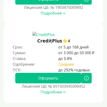
Без посещения офиса
Лицензия ЦБ: № 1903475009492
Подробнее
В офисе
В ломбарде
Роботы займов
Перевод средств на карту через Telegram
CreditPlus
4
Бесплатное использование без списания средств с
Срок:
от 5 до 168 дней
карты
Сумма:
от 3 000 до 50 000 ₽
Денежным переводом
Ставка:
до 0.8%
Одобрение:
Среднее
По СМС
На электронный кошелек
Оформить
На Юмани (ЮMoney)
Лицензия ЦБ: № 651503045006452
На Яндекс Деньги
Подробнее
Без привязки карты
Кошелек Киви (Qiwi)