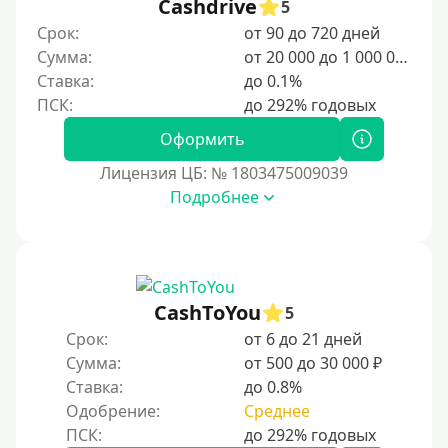
1500 руб
Cashdrive
5
Срок:
от 90 до 720 дней
2000 руб
Сумма:
от 20 000 до 1 000 000 ₽
2500 руб
Ставка:
до 0.1%
3000 руб
4000 руб
Оформить
5000 руб
Лицензия ЦБ: № 1803475009039
6000 руб
Подробнее
7000 руб
8000 руб
9000 руб
CashToYou
5
10000 руб
Срок:
от 6 до 21 дней
12000 руб
Сумма:
от 500 до 30 000 ₽
15000 руб
Ставка:
до 0.8%
Одобрение:
Среднее
20000 руб