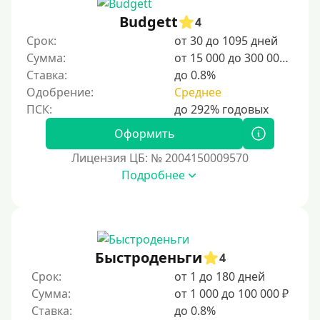
Несовершеннолетним
Budgett
4
Студентам
Срок:
от 30 до 1095 дней
Для мужчин
Сумма:
от 15 000 до 300 000 ₽
Женский займ
Ставка:
до 0.8%
Одобрение:
Среднее
Мамам в декрете
Без прописки
Оформить
Без регистрации
Лицензия ЦБ: № 2004150009570
С временной регистрацией
Подробнее
Банкротам
Без подтверждения личности
Пенсионерам
Пенсионерам до 70 лет
Быстроденьги
4
Пенсионерам до 75 лет
Срок:
от 1 до 180 дней
Сумма:
от 1 000 до 100 000 ₽
Пенсионерам до 80 лет
Ставка:
до 0.8%